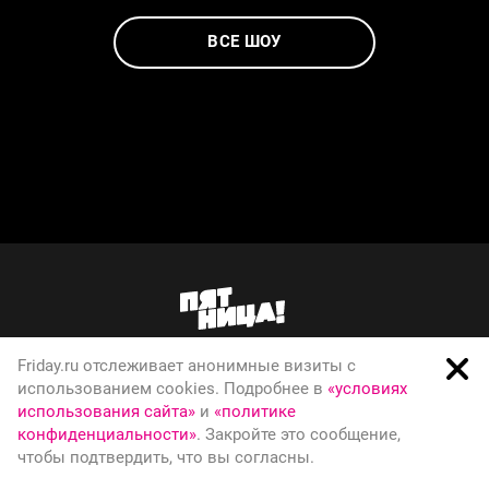
ВСЕ ШОУ
Friday.ru отслеживает анонимные визиты с
О телеканале
использованием cookies. Подробнее в
«условиях
использования сайта»
и
«политике
Вакансии
конфиденциальности»
. Закройте это сообщение,
Правовая информация
чтобы подтвердить, что вы согласны.
Политика конфиденциальности