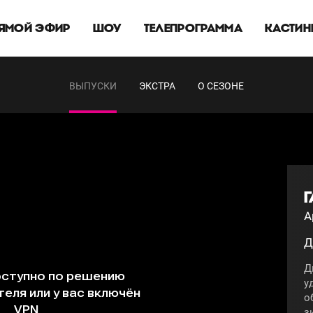
ЯМОЙ ЭФИР
ШОУ
ТЕЛЕПРОГРАММА
КАСТИН
ВЫПУСКИ
ЭКСТРА
О СЕЗОНЕ
Г
А
Д
Д
у
о
з