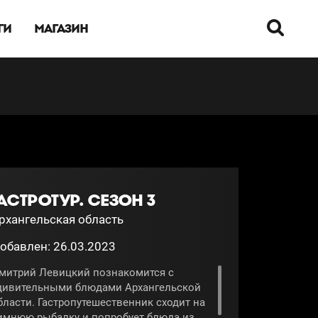
ГИ
МАГАЗИН
АСТРОТУР. СЕЗОН 3
рхангельская область
обавлен: 26.03.2023
митрий Левицкий познакомится с
дивительными блюдами Архангельской
бласти. Гастропутешественник сходит на
имнюю рыбалку и попробует блюда из