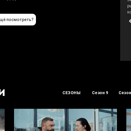
р
к
к
д
п
о
«
#
И
СЕЗОНЫ
Сезон 9
Сезон