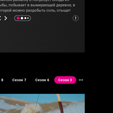
ыбы, побывает в вымирающей деревне, в
оторой можно раздобыть соль, отыщет
люквенные плантации и выяснит, как
елается архангельский пряник. Чем ещё
орадует Дмитрия кухня Архангельской
бласти, узнаем из программы
Гастротур»
.
АРХАНГЕЛЬСК
#ПИНЕГА
 8
Сезон 7
Сезон 6
Сезон 3