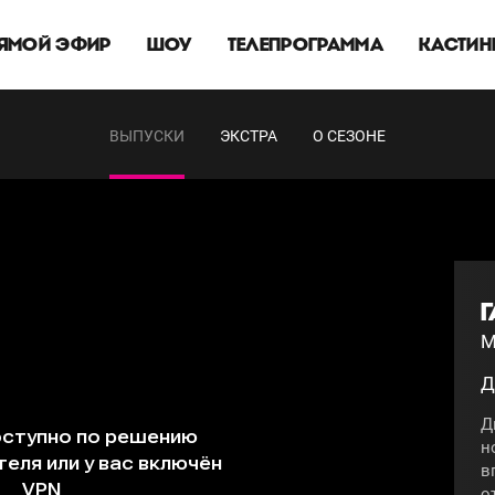
ЯМОЙ ЭФИР
ШОУ
ТЕЛЕПРОГРАММА
КАСТИН
ВЫПУСКИ
ЭКСТРА
О СЕЗОНЕ
Г
М
Д
Д
н
в
о