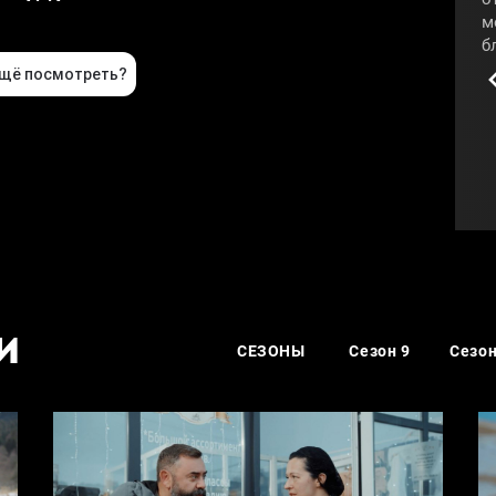
м
б
н
п
М
«
#
И
СЕЗОНЫ
Сезон 9
Сезон