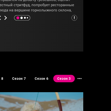
естный стритфуд, попробует ресторанные
люда на вершине горнолыжного склона,
аучится делать чипсы из ягеля и
ознакомится с культурой саамов. О кухне
урманска расскажет программа
Гастротур»
.
МУРМАНСК
#ТЕРИБЕРКА
 8
Сезон 7
Сезон 6
Сезон 3