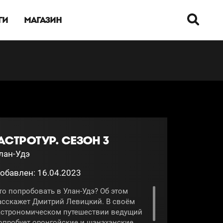
ГИ
МАГАЗИН
АСТРОТУР. СЕЗОН 3
лан-Удэ
обавлен: 16.04.2023
то попробовать в Улан-Удэ? Об этом
асскажет Дмитрий Левицкий. В своём
астрономическом путешествии ведущий
опробует оронгойские и шэнэхэнские