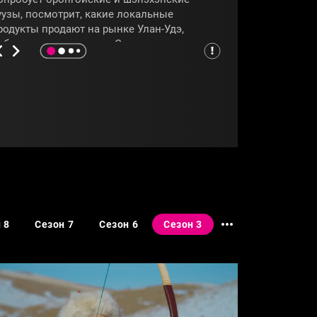
уузы, посмотрит, какие локальные
родукты продают на рынке Улан-Удэ,
обывает на празднике Сагаалган и
аучится готовить традиционные бурятские
люда. Об особенностях бурятской кухни
знаем из программы
«Гастротур»
.
УЛАНУДЭ
#БУРЯТИЯ
 8
Сезон 7
Сезон 6
Сезон 3