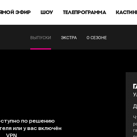
ЯМОЙ ЭФИР
ШОУ
ТЕЛЕПРОГРАММА
КАСТИН
ВЫПУСКИ
ЭКСТРА
О СЕЗОНЕ
Г
У
Д
Ч
р
г
п