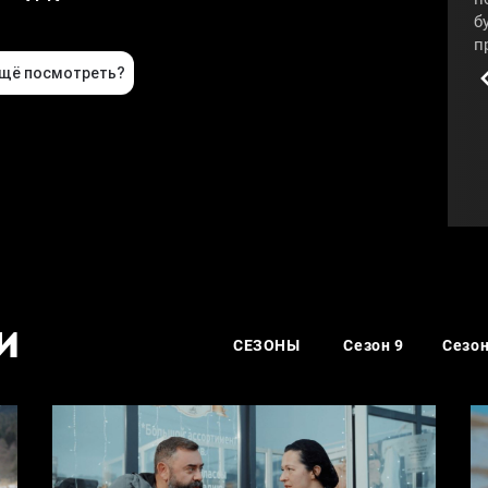
б
п
п
н
б
у
#
И
СЕЗОНЫ
Сезон 9
Сезон