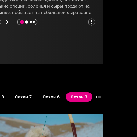
акие специи, соленья и сыры продают на
ынке, побывает на небольшой сыроварне
 на заводе по производству сыра, узнает,
акие блюда можно сделать из сыра, и
осетит пасеку. О кухне Адыгеи расскажет
рограмма
«Гастротур»
.
АДЫГЕЯ
#ГАСТРОТУР
 8
Сезон 7
Сезон 6
Сезон 3