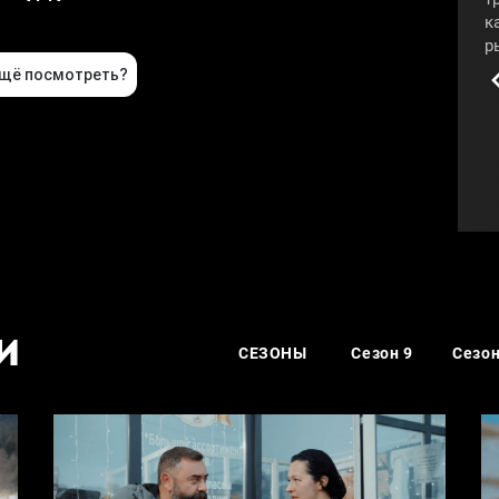
к
р
и
к
п
п
#
И
СЕЗОНЫ
Сезон 9
Сезон