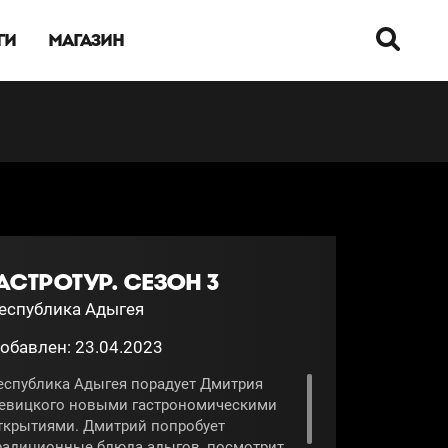
ГИ
МАГАЗИН
АСТРОТУР. СЕЗОН 3
еспублика Адыгея
обавлен: 23.04.2023
еспублика Адыгея порадует Дмитрия
евицкого новыми гастрономическими
ткрытиями. Дмитрий попробует
радиционные блюда адыгов, посмотрит,