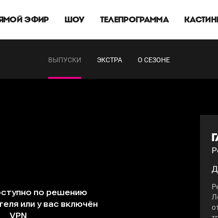
ЯМОЙ ЭФИР
ШОУ
ТЕЛЕПРОГРАММА
КАСТИН
ВЫПУСКИ
ЭКСТРА
О СЕЗОНЕ
Г
Р
Д
Р
Л
о
т